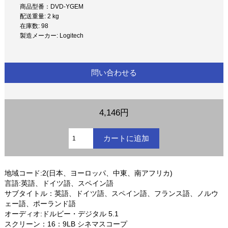
商品型番：DVD-YGEM
配送重量: 2 kg
在庫数: 98
製造メーカー: Logitech
問い合わせる
4,146円
地域コード:2(日本、ヨーロッパ、中東、南アフリカ)
言語:英語、ドイツ語、スペイン語
サブタイトル：英語、ドイツ語、スペイン語、フランス語、ノルウ
ェー語、ポーランド語
オーディオ:ドルビー・デジタル 5.1
スクリーン：16：9LB シネマスコープ